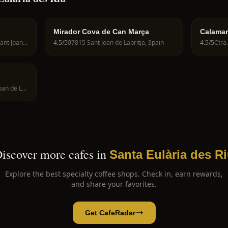
Mirador Cova de Can Marça
Calamar
Plaza de España, 5, 07810 Sant Joan de Labritja, Illes Balears, Spain
4.5
/5
07815 Sant Joan de Labritja, Spain
4.5
/5
Unnamed Road, 07810 Sant Joan de Labritja, Spain
iscover more cafes in
Santa Eulària des R
Explore the best specialty coffee shops. Check in, earn rewards,
and share your favorites.
Get CafeRadar