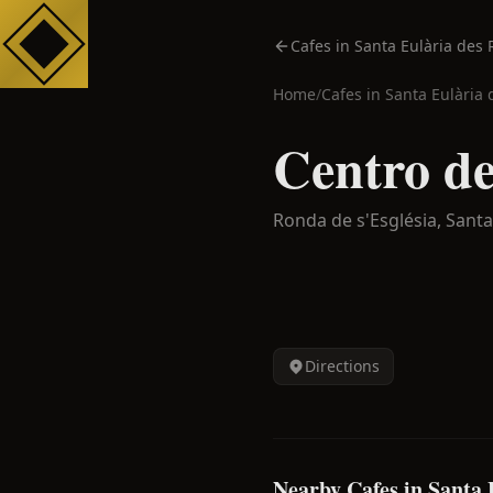
Cafes in Santa Eulària des 
Home
/
Cafes in
Santa Eulària 
Centro d
Ronda de s'Església,
Santa
Directions
Nearby Cafes in Santa 