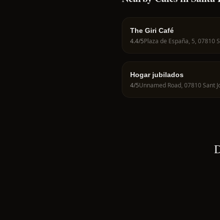
The Giri Café
4.4
/5
Hogar jubilados
4
/5
D