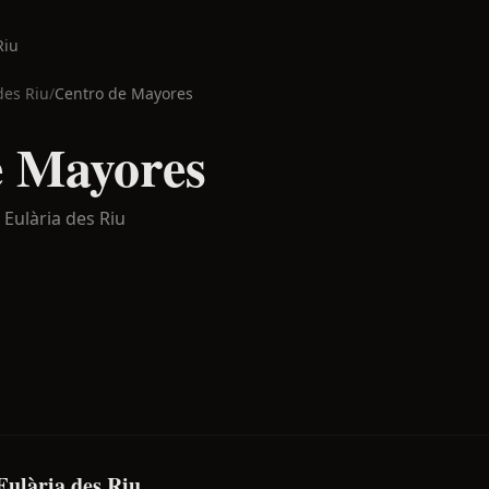
Riu
des Riu
/
Centro de Mayores
e Mayores
 Eulària des Riu
Eulària des Riu