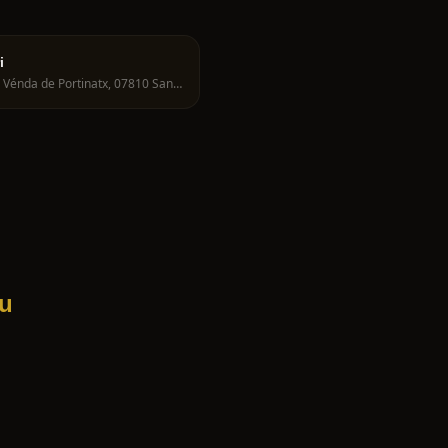
i
Ctra. Vénda de Portinatx, 07810 Sant Joan de Labritja, Spain
iu