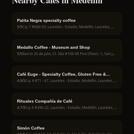
Nearby Cafes in Medellín
Patita Negra specialty coffee
5
/5
Cq. 7 #66b-59, Laureles - Estadio, Medellín, Laureles, Medellín, Antioquia, Colombia
Medallo Coffee - Museum and Shop
5
/5
Barrio 20 de Julio, Cl. 38a #108-08 Piso (Floor) -1, San Javier, Medellín, San Javier, Medellín, Antioquia, Colombia
Café Euge - Specialty Coffee, Gluten Free &
Coworking
4.9
/5
Cq. 4 #71 - 67, Laureles - Estadio, Medellín, Laureles, Medellín, Antioquia, Colombia
Rituales Compañía de Café
4.7
/5
Cq. 6 #39b-22, Laureles - Estadio, Medellín, Laureles, Medellín, Antioquia, Colombia
Simón Coffee