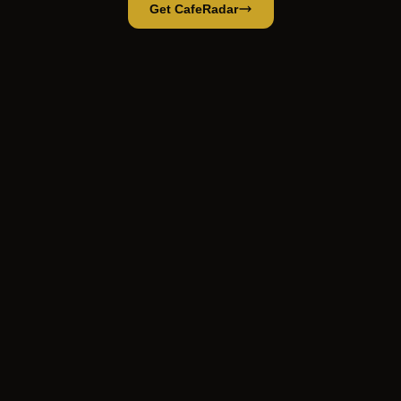
Get CafeRadar
La Fábrica.café | Tostamos y servimos café local en el centro de Medellín |
Open App
Open in CafeRadar