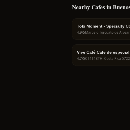
Nearby Cafes in Buenos
Toki Moment - Specialty C
4.9
/5
Vive Café Cafe de especial
cafés de campeonatos
4.7
/5