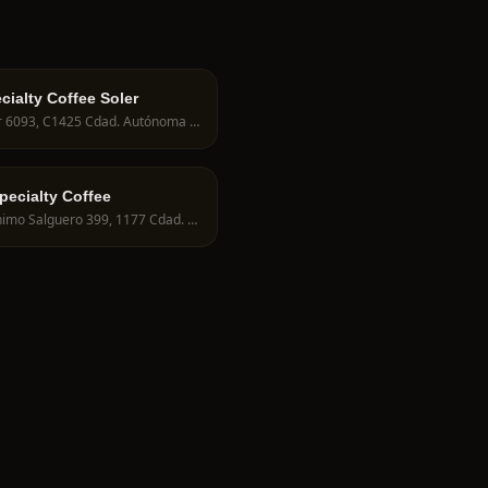
cialty Coffee Soler
Soler 6093, C1425 Cdad. Autónoma de Buenos Aires, Argentina
pecialty Coffee
Jerónimo Salguero 399, 1177 Cdad. Autónoma de Buenos Aires, Argentina