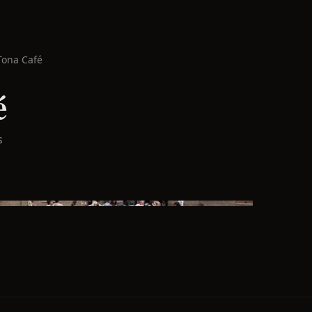
Tona Café
é
s