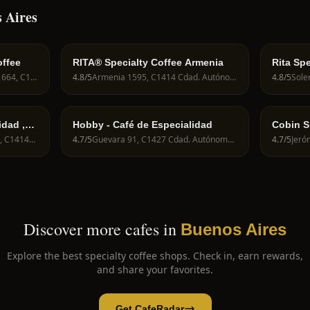
 Aires
offee
RITA® Specialty Coffee Armenia
Rita Spe
Marcelo Torcuato de Alvear 664, C1058 Cdad. Autónoma de Buenos Aires, Argentina
4.8
/5
Armenia 1595, C1414 Cdad. Autónoma de Buenos Aires, Argentina
4.8
/5
idad ,
Hobby - Café de Especialidad
Cobin S
C1414BTH, Costa Rica 5722, C1414BTH Cdad. Autónoma de Buenos Aires, Argentina
4.7
/5
Guevara 91, C1427 Cdad. Autónoma de Buenos Aires, Argentina
4.7
/5
Discover more cafes in
Buenos Aires
Explore the best specialty coffee shops. Check in, earn rewards,
and share your favorites.
Get CafeRadar