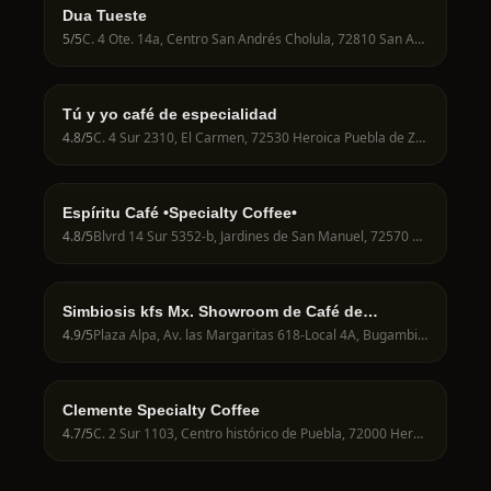
Dua Tueste
5
/5
C. 4 Ote. 14a, Centro San Andrés Cholula, 72810 San Andrés Cholula, Pue., Mexico
Tú y yo café de especialidad
4.8
/5
C. 4 Sur 2310, El Carmen, 72530 Heroica Puebla de Zaragoza, Pue., Mexico
Espíritu Café •Specialty Coffee•
4.8
/5
Blvrd 14 Sur 5352-b, Jardines de San Manuel, 72570 Heroica Puebla de Zaragoza, Pue., Mexico
Simbiosis kfs Mx. Showroom de Café de
especialidad
4.9
/5
Plaza Alpa, Av. las Margaritas 618-Local 4A, Bugambilias, San Baltazar Campeche, 72550, Bugambilias, San Baltazar Campeche, 72580 Heroica Puebla de Zaragoza, Pue., Mexico
Clemente Specialty Coffee
4.7
/5
C. 2 Sur 1103, Centro histórico de Puebla, 72000 Heroica Puebla de Zaragoza, Pue., Mexico