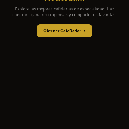
Explora las mejores cafeterías de especialidad. Haz
check-in, gana recompensas y comparte tus favoritas.
Obtener CafeRadar
Coffee Company
Abrir app
Abrir en CafeRadar