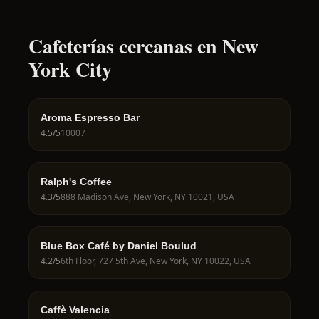
Cafeterías cercanas en New
York City
Aroma Espresso Bar
4.5
/5
10007
Ralph's Coffee
4.3
/5
888 Madison Ave, New York, NY 10021, USA
Blue Box Café by Daniel Boulud
4.2
/5
6th Floor, 727 5th Ave, New York, NY 10022, USA
Caffè Valencia