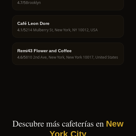
4.7
/5
Brooklyn
Café Leon Dore
4.1
/5
214 Mulberry St, New York, NY 10012, USA
Remi43 Flower and Coffee
4.6
/5
810 2nd Ave, New York, New York 10017, United States
Descubre más cafeterías en
New
York City