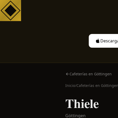
Descarga
Cafeterías en Göttingen
Inicio
/
Cafeterías en
Göttinge
Thiele
Göttingen