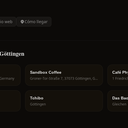
tio web
Cómo llegar
 Göttingen
Sandbox Coffee
Café Ph
, Germany
Groner-Tor-Straße 7, 37073 Göttingen, Germany
1 Friedri
Tchibo
Das Ba
Göttingen
Gleichen