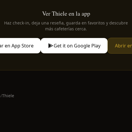
Ver Thiele en la app
Haz check-in, deja una reseña, guarda en favoritos y descubre
más cafeterías cerca.
r en App Store
Get it on Google Play
Abrir e
n
/
Thiele