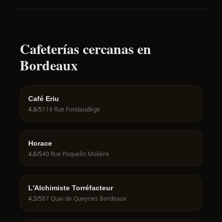
Cafeterías cercanas en
Bordeaux
Café Eriu
4.8
/5
119 Rue Fondaudège
Horace
4.6
/5
40 Rue Poquelin Molière
L'Alchimiste Torréfacteur
4.3
/5
87 Quai de Queyries Bordeaux