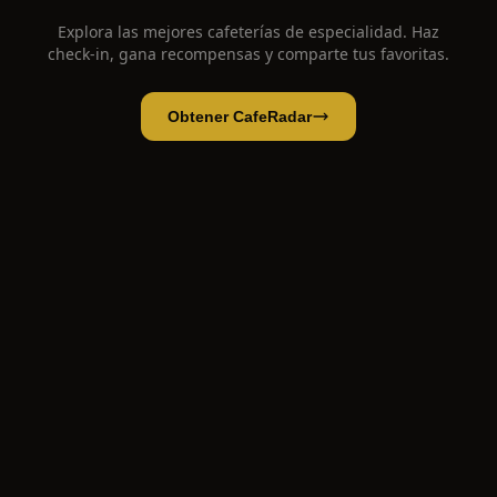
Explora las mejores cafeterías de especialidad. Haz
check-in, gana recompensas y comparte tus favoritas.
Obtener CafeRadar
Caffitaly system
Abrir app
Abrir en CafeRadar