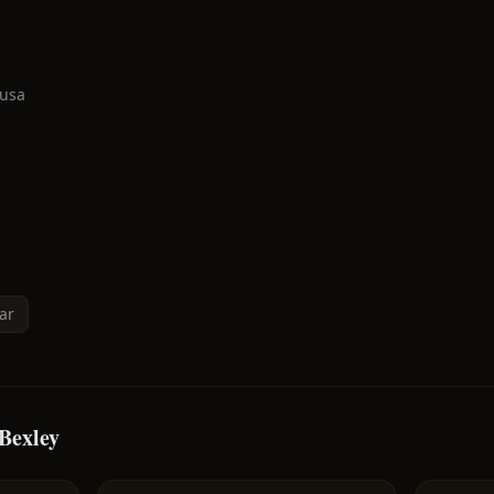
usa
ar
 Bexley