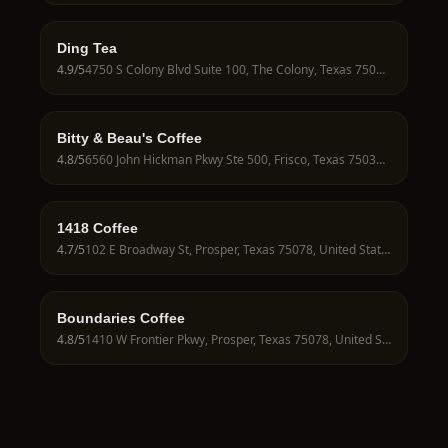
Ding Tea
4.9
/5
4750 S Colony Blvd Suite 100, The Colony, Texas 75056, United States
Bitty & Beau's Coffee
4.8
/5
6560 John Hickman Pkwy Ste 500, Frisco, Texas 75034, United States
1418 Coffee
4.7
/5
102 E Broadway St, Prosper, Texas 75078, United States
Boundaries Coffee
4.8
/5
1410 W Frontier Pkwy, Prosper, Texas 75078, United States