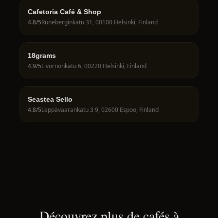
Cafetoria Café & Shop
4.8
/5
Runeberginkatu 31, 00100 Helsinki, Finland
18grams
4.9
/5
Livornonkatu 6, 00220 Helsinki, Finland
Seastea Sello
4.8
/5
Leppävaarankatu 3 9, 02600 Espoo, Finland
Découvrez plus de cafés à