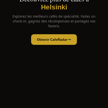
Helsinki
Explorez les meilleurs cafés de spécialité. Faites un
check-in, gagnez des récompenses et partagez vos
favoris.
Obtenir CafeRadar
Robert's Coffee Tapiola Stockmann
Ouvrir l'app
Ouvrir dans CafeRadar