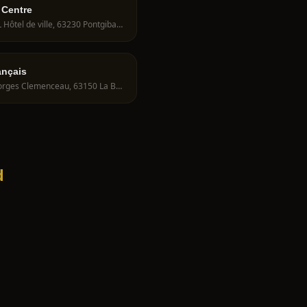
 Centre
9 Rue de L Hôtel de ville, 63230 Pontgibaud, France
ançais
49 Bd Georges Clemenceau, 63150 La Bourboule, France
d