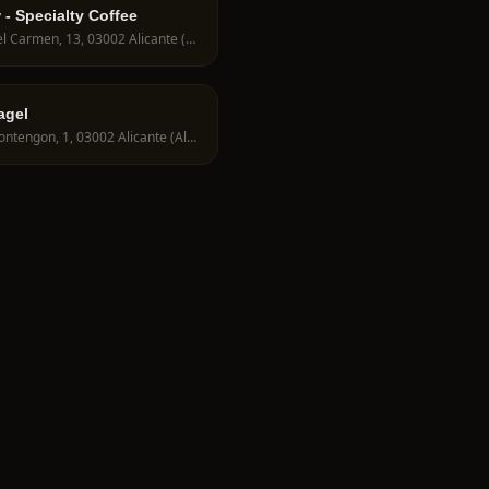
 - Specialty Coffee
Pl. del Carmen, 13, 03002 Alicante (Alacant), Alicante, Spain
agel
C. Montengon, 1, 03002 Alicante (Alacant), Alicante, Spain