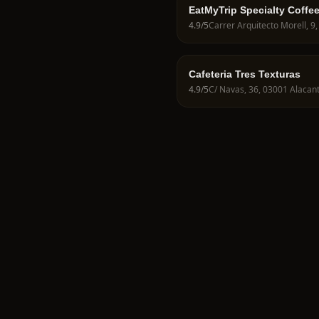
EatMyTrip Specialty Coffe
Brunch Alicante
4.9
/5
Cafeteria Tres Texturas
4.9
/5