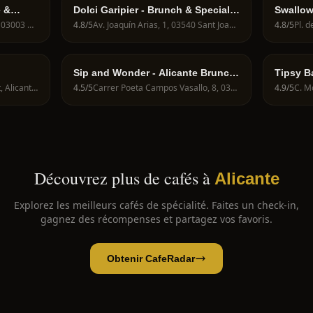
e &
Dolci Garipier - Brunch & Specialty
Swallow
Coffee Alicante
Carrer Arquitecto Morell, 9, 03003 Alicante (Alacant), Alicante, Spain
4.8
/5
Av. Joaquín Arias, 1, 03540 Sant Joan d'Alacant, Alicante, Spain
4.8
/5
Sip and Wonder - Alicante Brunch
Tipsy B
& Specialty Coffee
C/ Navas, 36, 03001 Alacant, Alicante, Spain
4.5
/5
Carrer Poeta Campos Vasallo, 8, 03004 Alacant, Alicante, Spain
4.9
/5
Découvrez plus de cafés à
Alicante
Explorez les meilleurs cafés de spécialité. Faites un check-in,
gagnez des récompenses et partagez vos favoris.
Obtenir CafeRadar