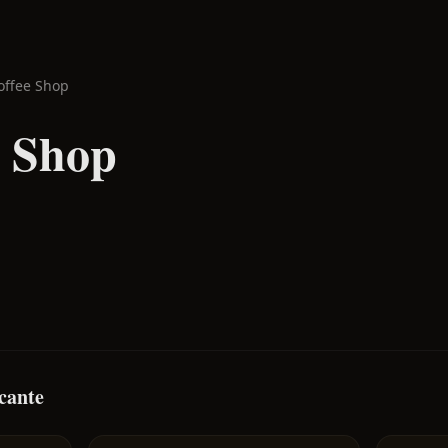
offee Shop
e Shop
icante