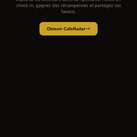
check-in, gagnez des récompenses et partagez vos
favoris.
Obtenir CafeRadar
la gran via
Ouvrir l'app
Ouvrir dans CafeRadar