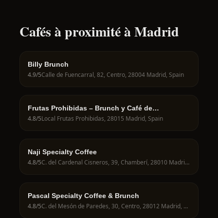
Cafés à proximité à Madrid
Billy Brunch
4.9
/5
Calle de Fuencarral, 82, Centro, 28004 Madrid, Spain
Frutas Prohibidas – Brunch y Café de
Especialidad en Madrid
4.8
/5
Local Frutas Prohibidas, 28015 Madrid, Spain
Naji Specialty Coffee
4.8
/5
C. del Cardenal Cisneros, 39, Chamberí, 28010 Madrid, Spain
Pascal Specialty Coffee & Brunch
4.8
/5
C. del Mesón de Paredes, 30, Centro, 28012 Madrid, Spain