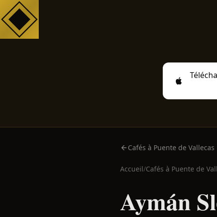
Télécha
Cafés à Puente de Vallecas
Accueil
/
Cafés à
Puente de Val
Aymán Sl