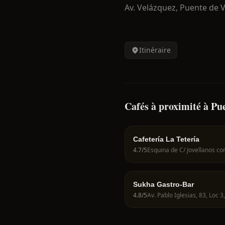
Av. Velázquez,
Puente de V
Itinéraire
Cafés à proximité à Pu
Cafetería La Tetería
4.7
/5
Sukha Gastro-Bar
4.8
/5