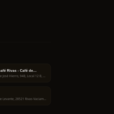
afé Rivas - Café de
lidad
Av. de José Hierro, 94B, Local 12 B, 28521 Rivas-Vaciamadrid, Madrid, Spain
Av. de Levante, 28521 Rivas-Vaciamadrid, Spain