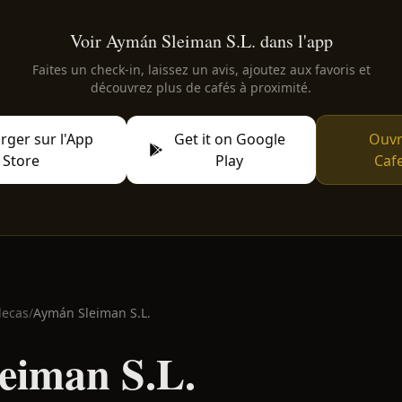
Voir Aymán Sleiman S.L. dans l'app
Faites un check-in, laissez un avis, ajoutez aux favoris et
découvrez plus de cafés à proximité.
rger sur l'App
Get it on Google
Ouvr
Store
Play
Caf
lecas
/
Aymán Sleiman S.L.
eiman S.L.