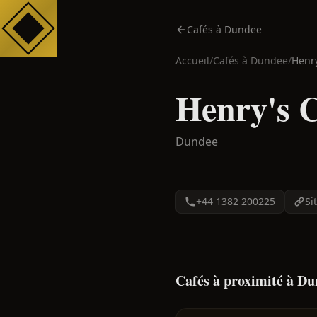
Cafés à Dundee
Accueil
/
Cafés à
Dundee
/
Henry
Henry's C
Dundee
+44 1382 200225
Si
Cafés à proximité à D