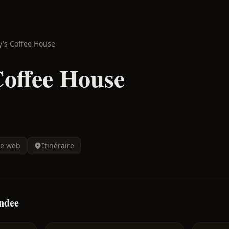
's Coffee House
offee House
te web
Itinéraire
undee