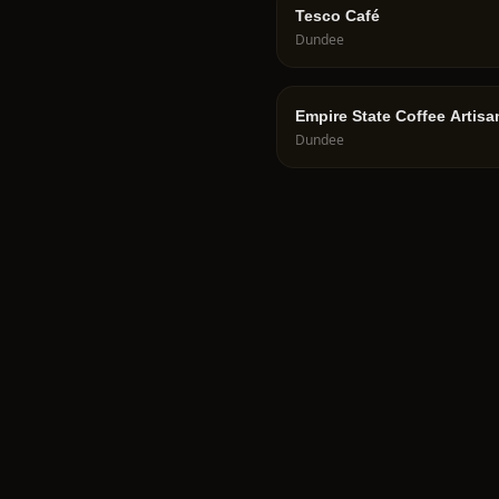
Tesco Café
Dundee
Empire State Coffee Artisa
Roasters
Dundee