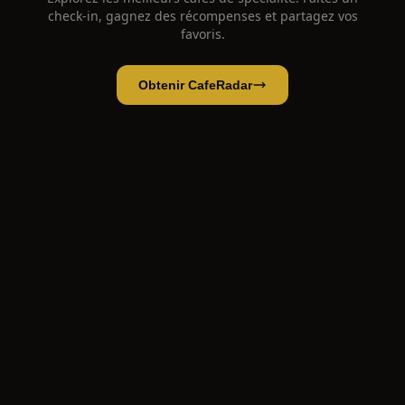
check-in, gagnez des récompenses et partagez vos
favoris.
Obtenir CafeRadar
Fraai
Ouvrir l'app
Ouvrir dans CafeRadar