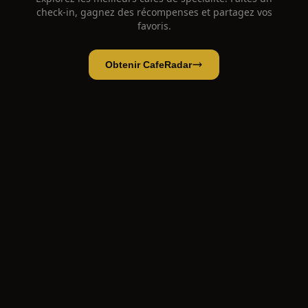
check-in, gagnez des récompenses et partagez vos
favoris.
Obtenir CafeRadar
Küster
Ouvrir l'app
Ouvrir dans CafeRadar