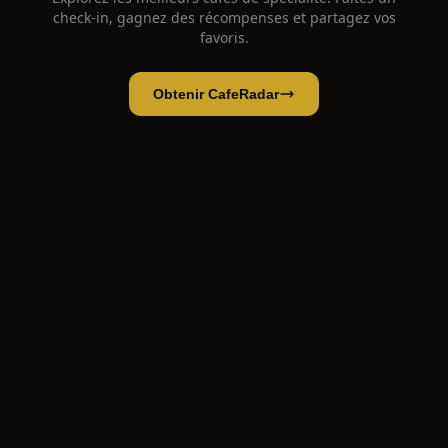
check-in, gagnez des récompenses et partagez vos
favoris.
Obtenir CafeRadar
yam Café & Deli
Ouvrir l'app
Ouvrir dans CafeRadar