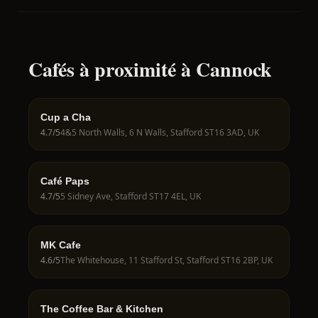
Cafés à proximité à Cannock
Cup a Cha
4.7
/5
4&5 North Walls, 6 N Walls, Stafford ST16 3AD, UK
Café Paps
4.7
/5
5 Sidney Ave, Stafford ST17 4EL, UK
MK Cafe
4.6
/5
The Whitehouse, 11 Stafford St, Stafford ST16 2BP, UK
The Coffee Bar & Kitchen