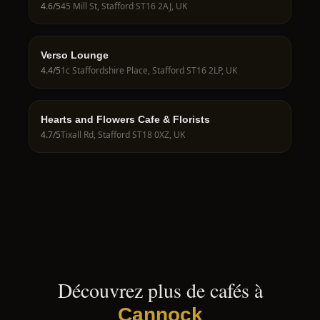
4.6
/5
45 Mill St, Stafford ST16 2AJ, UK
Verso Lounge
4.4
/5
1c Staffordshire Place, Stafford ST16 2LP, UK
Hearts and Flowers Cafe & Florists
4.7
/5
Tixall Rd, Stafford ST18 0XZ, UK
Découvrez plus de cafés à
Cannock