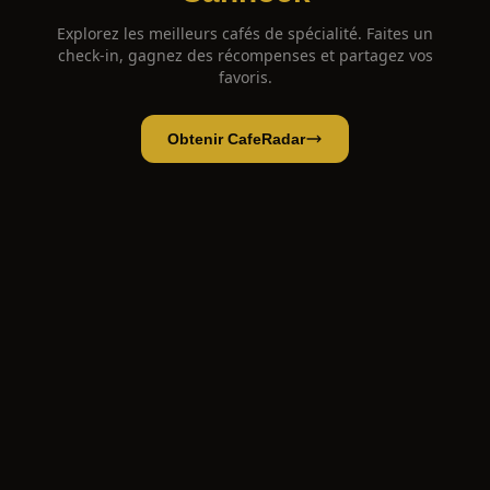
Explorez les meilleurs cafés de spécialité. Faites un
check-in, gagnez des récompenses et partagez vos
favoris.
Obtenir CafeRadar
Grounds Café Birches Valley
Ouvrir l'app
Ouvrir dans CafeRadar