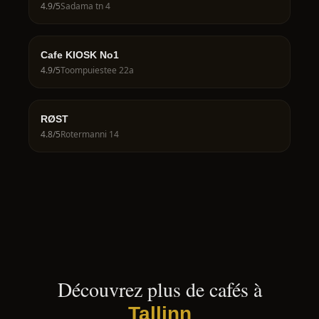
4.9
/5
Sadama tn 4
Cafe KIOSK No1
4.9
/5
Toompuiestee 22a
RØST
4.8
/5
Rotermanni 14
Découvrez plus de cafés à
Tallinn