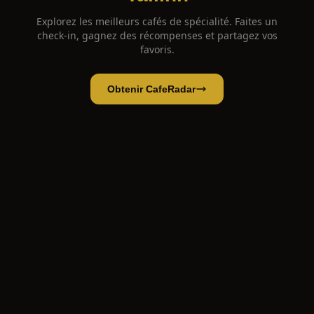
Explorez les meilleurs cafés de spécialité. Faites un
check-in, gagnez des récompenses et partagez vos
favoris.
Obtenir CafeRadar
The Brick Coffee Roastery
Ouvrir l'app
Ouvrir dans CafeRadar