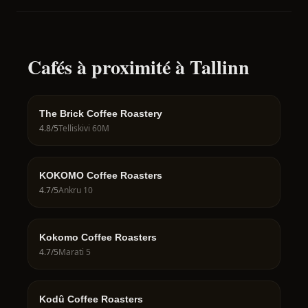
Cafés à proximité à Tallinn
The Brick Coffee Roastery
4.8
/5
Telliskivi 60M
KOKOMO Coffee Roasters
4.7
/5
Ankru 10
Kokomo Coffee Roasters
4.7
/5
Marati 5
Kodû Coffee Roasters